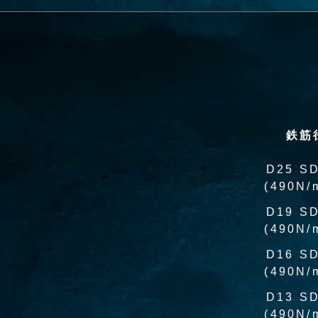
鉄筋
D25 S
(490N/
D19 S
(490N/
D16 S
(490N/
D13 S
(490N/