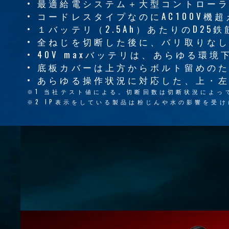
• 最適給電システム＋大型コントロー
• コードレスタイプなのにAC100V機
• １バッテリ（2.5Ah）あたりのD25
• 全ねじを切断した後に、バリ取りな
• 40V maxバッテリは、あらゆる環
• 底板カバーは上方からボルト留めの
• あらゆる操作状況に対応した、上・
※1 当社テスト値による。切断回数は切断状況によっ
※2 IP表示をしている製品は粉じんや水の影響を受