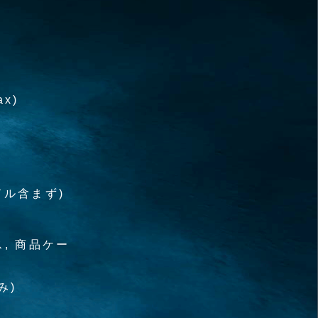
ax)
ハンドル含まず)
ス, 商品ケー
み)