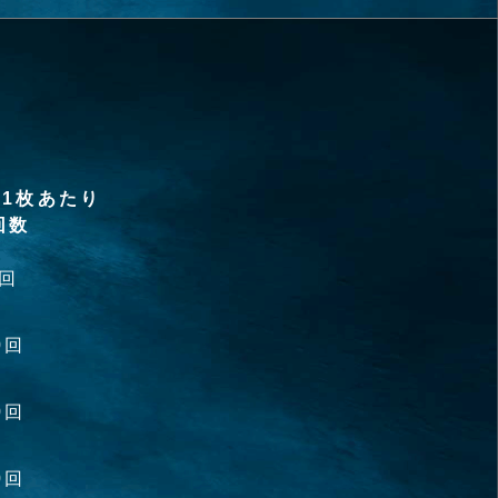
1枚あたり
回数
0回
0回
0回
0回