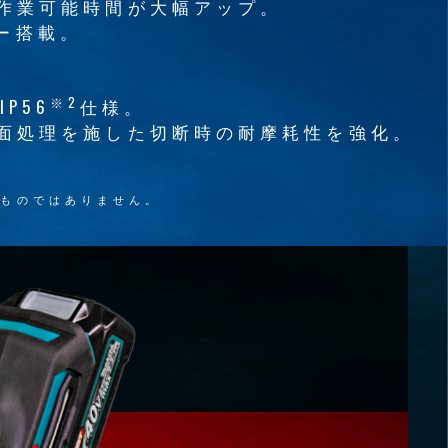
続作業可能時間が大幅アップ。
ター搭載。
※2
P56
仕様。
表面処理を施した切断時の耐摩耗性を強化。
るものではありません。