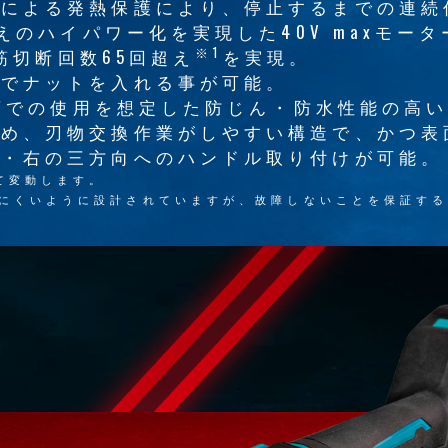
ラによる発熱保護により、停止するまでの連
超えのハイパワー化を実現した40V maxモー
※1
鉄筋切断回数65回超え
を実現。
しでナットを入れる事が可能。
境下での使用を想定した防じん・防水性能の高いI
ため、刃物交換作業がしやすい構造で、かつ
左・右の三方向へのハンドル取り付けが可能。
て変動します。
けにくいように設計されていますが、故障しないことを保証す