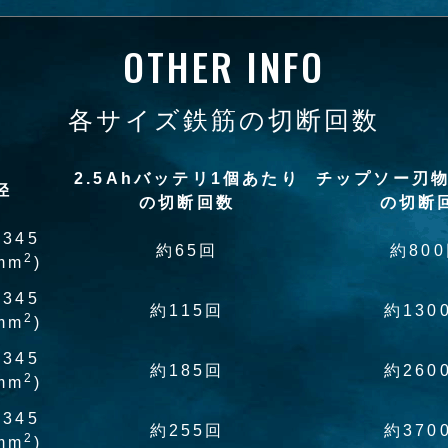
OTHER INFO
各サイズ鉄筋の切断回数
2.5Ahバッテリ1個あたり
チップソー刃物
径
の切断回数
の切断
D345
約65回
約80
2
mm
)
D345
約115回
約130
2
mm
)
D345
約185回
約260
2
mm
)
D345
約255回
約370
2
mm
)